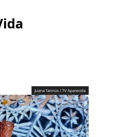
Vida
Juana Tannús / TV Aparecida