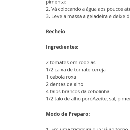
pimenta;
2. Vá colocando a água aos poucos at
3. Leve a massa a geladeira e deixe 
Recheio
Ingredientes:
2 tomates em rodelas
1/2 caixa de tomate cereja
1 cebola roxa
2 dentes de alho
4 talos brancos da cebolinha
1/2 talo de alho poróAzeite, sal, pim
Modo de Preparo:
1. Em uma frigideira que vá ao forno,