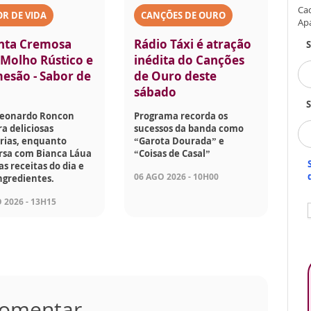
Cad
R DE VIDA
CANÇÕES DE OURO
Ap
nta Cremosa
Rádio Táxi é atração
Molho Rústico e
inédita do Canções
esão - Sabor de
de Ouro deste
sábado
S
Leonardo Roncon
Programa recorda os
a deliciosas
sucessos da banda como
rias, enquanto
“Garota Dourada” e
rsa com Bianca Láua
“Coisas de Casal”
as receitas do dia e
06 AGO 2026 - 10H00
ngredientes.
 2026 - 13H15
 comentar