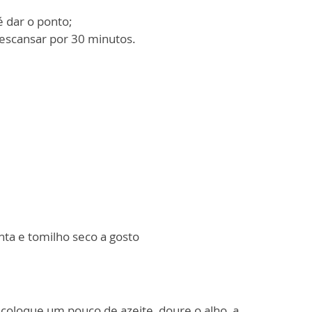
é dar o ponto;
descansar por 30 minutos.
enta e tomilho seco a gosto
 coloque um pouco de azeite, doure o alho, a