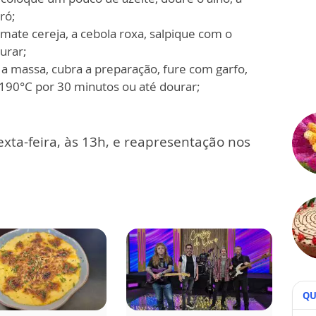
ró;
mate cereja, a cebola roxa, salpique com o
urar;
a a massa, cubra a preparação, fure com garfo,
o 190°C por 30 minutos ou até dourar;
exta-feira, às 13h, e reapresentação nos
QU