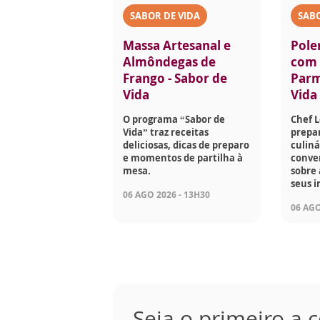
SABOR DE VIDA
SABO
Massa Artesanal e
Pole
Almôndegas de
com 
Frango - Sabor de
Parm
Vida
Vida
O programa “Sabor de
Chef 
Vida” traz receitas
prepar
deliciosas, dicas de preparo
culiná
e momentos de partilha à
conve
mesa.
sobre 
seus i
06 AGO 2026 - 13H30
06 AGO
Seja o primeiro a