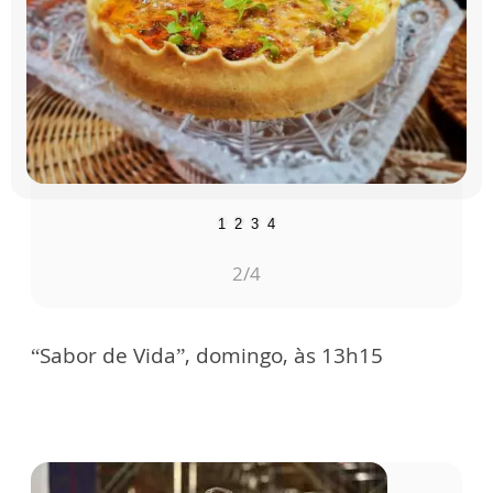
1
2
3
4
2
/4
“Sabor de Vida”, domingo, às 13h15