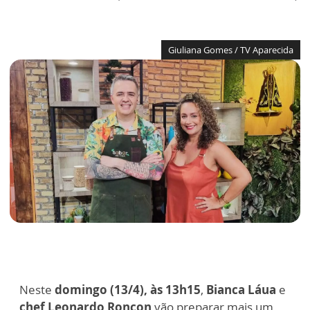
Giuliana Gomes / TV Aparecida
Neste
domingo (13/4), às 13h15
,
Bianca Láua
e
chef Leonardo Roncon
vão preparar mais um