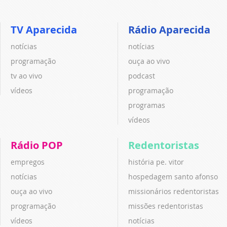
TV Aparecida
Rádio Aparecida
notícias
notícias
programação
ouça ao vivo
tv ao vivo
podcast
vídeos
programação
programas
vídeos
Rádio POP
Redentoristas
empregos
história pe. vitor
notícias
hospedagem santo afonso
ouça ao vivo
missionários redentoristas
programação
missões redentoristas
vídeos
notícias