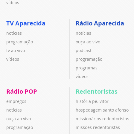
vídeos
TV Aparecida
Rádio Aparecida
notícias
notícias
programação
ouça ao vivo
tv ao vivo
podcast
vídeos
programação
programas
vídeos
Rádio POP
Redentoristas
empregos
história pe. vitor
notícias
hospedagem santo afonso
ouça ao vivo
missionários redentoristas
programação
missões redentoristas