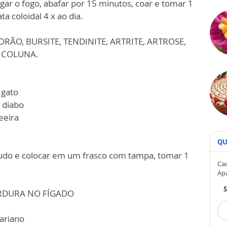
gar o fogo, abafar por 15 minutos, coar e tomar 1
a coloidal 4 x ao dia.
RÃO, BURSITE, TENDINITE, ARTRITE, ARTROSE,
 COLUNA.
 gato
o diabo
eeira
QU
tudo e colocar em um frasco com tampa, tomar 1
Cad
Ap
ORDURA NO FÍGADO
mariano