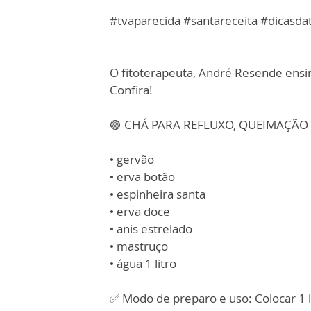
#tvaparecida #santareceita #dicasda
O fitoterapeuta, André Resende ensin
Confira!
🟣 CHÁ PARA REFLUXO, QUEIMAÇÃO 
• gervão
• erva botão
• espinheira santa
• erva doce
• anis estrelado
• mastruço
• água 1 litro
✅ Modo de preparo e uso: Colocar 1 l