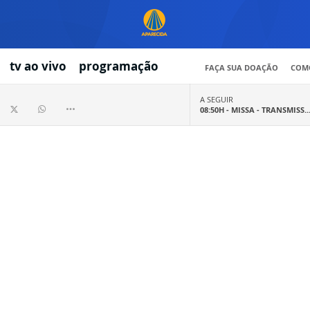
tv ao vivo
programação
FAÇA SUA DOAÇÃO
COMO
A SEGUIR
08:50H -
MISSA - TRANSMISS..