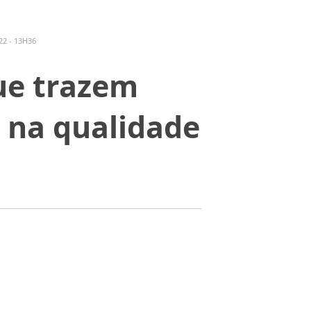
2 - 13H36
ue trazem
m na qualidade