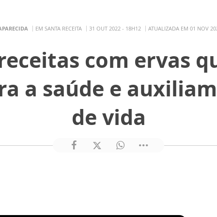
APARECIDA
EM SANTA RECEITA
31 OUT 2022 - 18H12
ATUALIZADA EM 01 NOV 202
receitas com ervas q
ra a saúde e auxilia
de vida