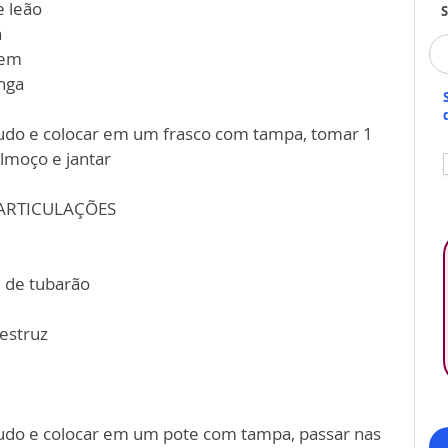
e leão
S
a
gem
onga
tudo e colocar em um frasco com tampa, tomar 1
lmoço e jantar
 ARTICULAÇÕES
 de tubarão
estruz
udo e colocar em um pote com tampa, passar nas