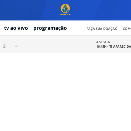
tv ao vivo
programação
FAÇA SUA DOAÇÃO
COMO
A SEGUIR
16:45H -
TJ APARECID