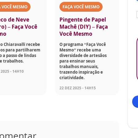
A VOCÊ MESMO
FAÇA VOCÊ MESMO
co de Neve
Pingente de Papel
ro) – Faça Você
Machê (DIY) – Faça
mo
Você Mesmo
o Chiaravalli recebe
O programa “Faça Você
os para partilharem
Mesmo” recebe uma
o a passo de lindas
diversidade de artesãos
e trabalhos.
para ensinar seus
trabalhos manuais,
 2025 - 14H10
trazendo inspiração e
criatividade.
22 DEZ 2025 - 14H15
 comentar