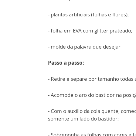
- plantas artificiais (folhas e flores);
- folha em EVA com glitter prateado;
- molde da palavra que desejar
Passo a passo:
- Retire e separe por tamanho todas a
- Acomode o aro do bastidor na posiç
- Com o auxílio da cola quente, come
somente um lado do bastidor;
- Sobreponha as folhas com cores e 