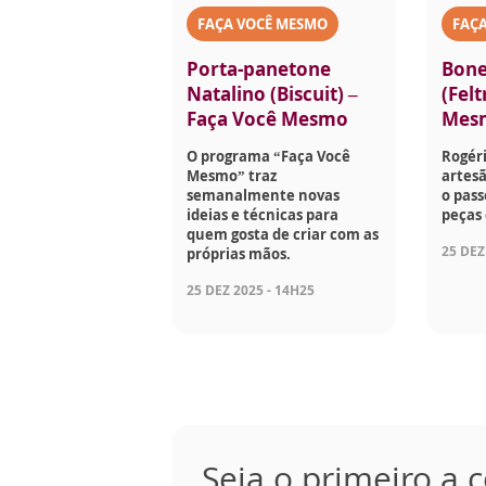
FAÇA VOCÊ MESMO
FAÇ
Porta-panetone
Bone
Natalino (Biscuit) –
(Felt
Faça Você Mesmo
Mes
O programa “Faça Você
Rogéri
Mesmo” traz
artesã
semanalmente novas
o pass
ideias e técnicas para
peças 
quem gosta de criar com as
25 DEZ
próprias mãos.
25 DEZ 2025 - 14H25
Seja o primeiro a