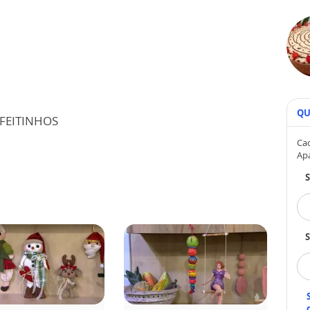
QU
RFEITINHOS
Cad
Ap
S