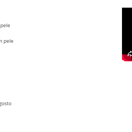
 pele
m pele
 gosto