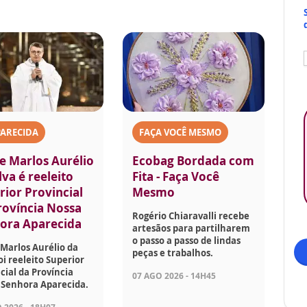
PARECIDA
FAÇA VOCÊ MESMO
e Marlos Aurélio
Ecobag Bordada com
lva é reeleito
Fita - Faça Você
rior Provincial
Mesmo
rovíncia Nossa
Rogério Chiaravalli recebe
ora Aparecida
artesãos para partilharem
o passo a passo de lindas
Marlos Aurélio da
peças e trabalhos.
foi reeleito Superior
cial da Província
07 AGO 2026 - 14H45
 Senhora Aparecida.