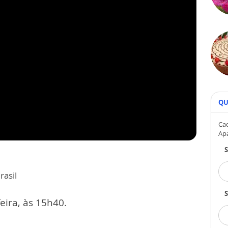
QU
Cad
Ap
rasil
S
eira, às 15h40.