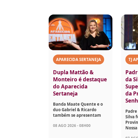
APARECIDA SERTANEJA
TJ A
Dupla Mattão &
Padr
Monteiro é destaque
da Si
do Aparecida
Supe
Sertaneja
da P
Senh
Banda Maate Quente e o
duo Gabriel & Ricardo
Padre 
também se apresentam
Silva 
Provin
08 AGO 2026 - 08H00
Nossa