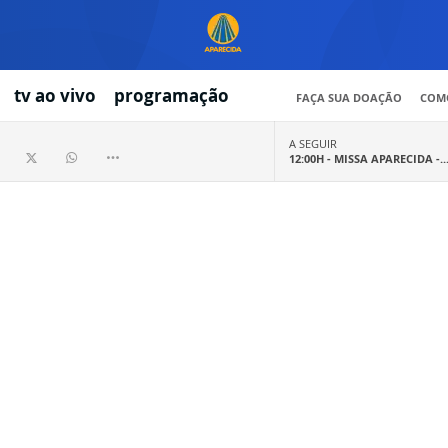
tv ao vivo
programação
FAÇA SUA DOAÇÃO
COMO
A SEGUIR
12:00H -
MISSA APARECIDA -..