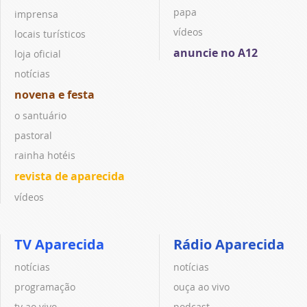
papa
imprensa
vídeos
locais turísticos
anuncie no A12
loja oficial
notícias
novena e festa
o santuário
pastoral
rainha hotéis
revista de aparecida
vídeos
TV Aparecida
Rádio Aparecida
notícias
notícias
programação
ouça ao vivo
tv ao vivo
podcast