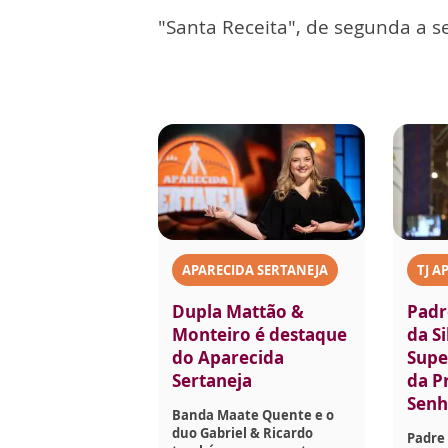
"Santa Receita", de segunda a se
APARECIDA SERTANEJA
TJ A
Dupla Mattão &
Padr
Monteiro é destaque
da Si
do Aparecida
Supe
Sertaneja
da P
Senh
Banda Maate Quente e o
duo Gabriel & Ricardo
Padre 