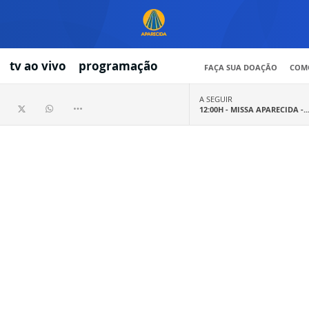
tv ao vivo
programação
FAÇA SUA DOAÇÃO
COMO
A SEGUIR
12:00H -
MISSA APARECIDA -..