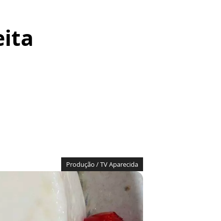
eita
Produção / TV Aparecida