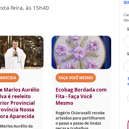
QU
xta-feira, às 15h40
Cad
Ap
S
PARECIDA
FAÇA VOCÊ MESMO
e Marlos Aurélio
Ecobag Bordada com
lva é reeleito
Fita - Faça Você
rior Provincial
Mesmo
rovíncia Nossa
Rogério Chiaravalli recebe
ora Aparecida
artesãos para partilharem
o passo a passo de lindas
Marlos Aurélio da
peças e trabalhos.