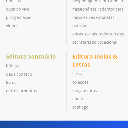
notícias
hospedagem santo afonso
ouça ao vivo
missionários redentoristas
programação
missões redentoristas
vídeos
notícias
obras sociais redentoristas
secretariado vocacional
Editora Santuário
Editora Ideias &
Letras
bíblias
livros
deus conosco
coleções
livros
lançamentos
outros produtos
ebook
catálogo