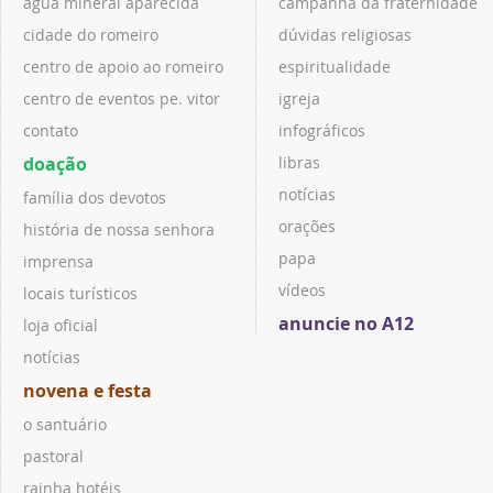
água mineral aparecida
campanha da fraternidade
cidade do romeiro
dúvidas religiosas
centro de apoio ao romeiro
espiritualidade
centro de eventos pe. vitor
igreja
contato
infográficos
doação
libras
notícias
família dos devotos
orações
história de nossa senhora
papa
imprensa
vídeos
locais turísticos
anuncie no A12
loja oficial
notícias
novena e festa
o santuário
pastoral
rainha hotéis