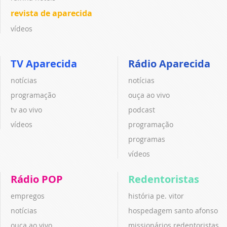
revista de aparecida
vídeos
TV Aparecida
Rádio Aparecida
notícias
notícias
programação
ouça ao vivo
tv ao vivo
podcast
vídeos
programação
programas
vídeos
Rádio POP
Redentoristas
empregos
história pe. vitor
notícias
hospedagem santo afonso
ouça ao vivo
missionários redentoristas