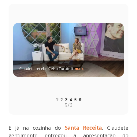
Claudete recebe Celso Zucatelli
mais
1
2
3
4
5
6
5
/6
E já na cozinha do
Santa Receita
, Claudete
gentilmente entregou a apresentação do