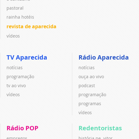
pastoral
rainha hotéis
revista de aparecida
vídeos
TV Aparecida
Rádio Aparecida
notícias
notícias
programação
ouça ao vivo
tv ao vivo
podcast
vídeos
programação
programas
vídeos
Rádio POP
Redentoristas
empregos
história pe. vitor