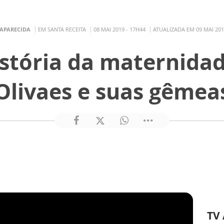
 APARECIDA
EM SANTA RECEITA
08 MAI 2019 - 17H44
ATUALIZADA EM 09 MAI 201
stória da maternida
Olivaes e suas gêmea
TV