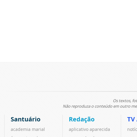
Os textos, fo
Não reproduza o conteúdo em outro meio
Santuário
Redação
TV
academia marial
aplicativo aparecida
notí