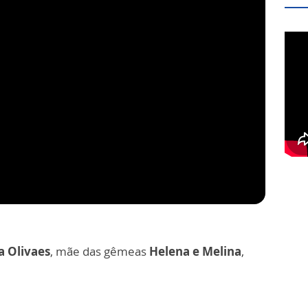
a Olivaes
, mãe das gêmeas
Helena e Melina
,