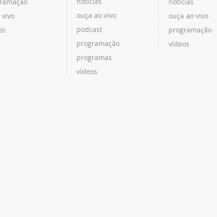
notícias
ramação
notícias
ouça ao vivo
 vivo
ouça ao vivo
podcast
os
programação
programação
vídeos
programas
vídeos