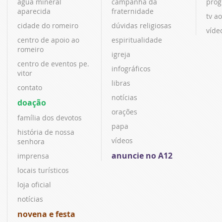
água mineral
campanha da
prog
aparecida
fraternidade
tv ao
cidade do romeiro
dúvidas religiosas
víde
centro de apoio ao
espiritualidade
romeiro
igreja
centro de eventos pe.
infográficos
vitor
libras
contato
notícias
doação
orações
família dos devotos
papa
história de nossa
vídeos
senhora
anuncie no A12
imprensa
locais turísticos
loja oficial
notícias
novena e festa