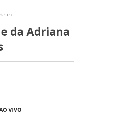
9 - 15H14
de da Adriana
s
 AO VIVO