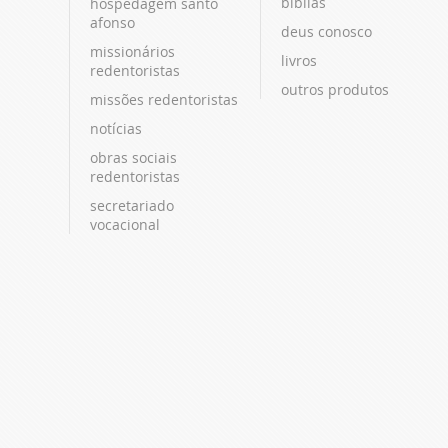
bíblias
hospedagem santo
afonso
deus conosco
missionários
livros
redentoristas
outros produtos
missões redentoristas
notícias
obras sociais
redentoristas
secretariado
vocacional