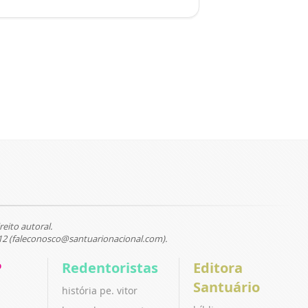
reito autoral.
12 (faleconosco@santuarionacional.com).
P
Redentoristas
Editora
Santuário
história pe. vitor