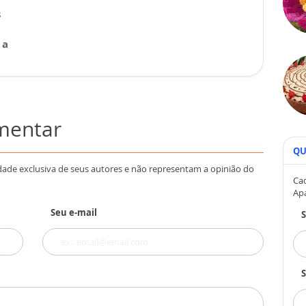
s
 a
omentar
QU
dade exclusiva de seus autores e não representam a opinião do
Cad
Ap
Seu e-mail
S