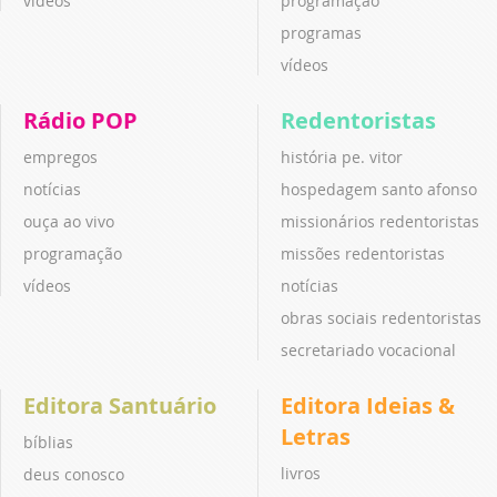
vídeos
programação
programas
vídeos
Rádio POP
Redentoristas
empregos
história pe. vitor
notícias
hospedagem santo afonso
ouça ao vivo
missionários redentoristas
programação
missões redentoristas
vídeos
notícias
obras sociais redentoristas
secretariado vocacional
Editora Santuário
Editora Ideias &
Letras
bíblias
livros
deus conosco