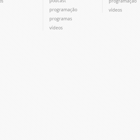
podcast
os
programação
programação
vídeos
programas
vídeos