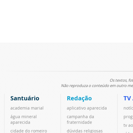
Os textos, fo
Não reproduza o conteúdo em outro meio
Santuário
Redação
TV
academia marial
aplicativo aparecida
notí
água mineral
campanha da
prog
aparecida
fraternidade
tv ao
cidade do romeiro
dúvidas religiosas