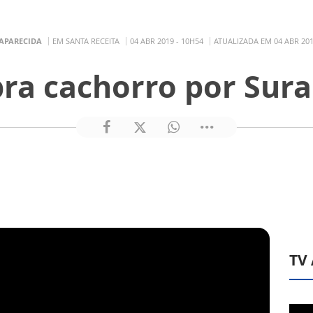
 APARECIDA
EM SANTA RECEITA
04 ABR 2019 - 10H54
ATUALIZADA EM 04 ABR 201
ra cachorro por Sura
TV