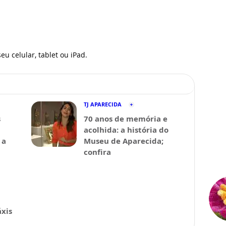
eu celular, tablet ou iPad.
TJ APARECIDA
s
70 anos de memória e
acolhida: a história do
 a
Museu de Aparecida;
confira
xis