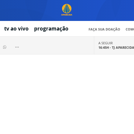
tv ao vivo
programação
FAÇA SUA DOAÇÃO
COMO
A SEGUIR
16:45H -
TJ APARECID