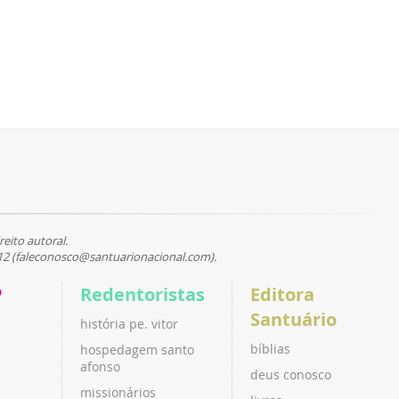
reito autoral.
12 (faleconosco@santuarionacional.com).
P
Redentoristas
Editora
Santuário
história pe. vitor
bíblias
hospedagem santo
afonso
deus conosco
missionários