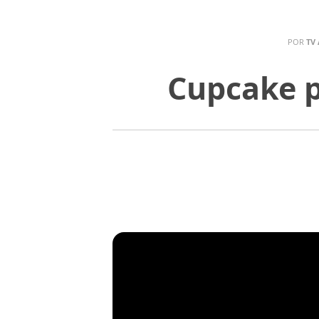
POR
TV
Cupcake p