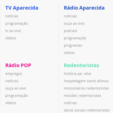
TV Aparecida
Rádio Aparecida
notícias
notícias
programação
ouça ao vivo
tv ao vivo
podcast
vídeos
programação
programas
vídeos
Rádio POP
Redentoristas
empregos
história pe. vitor
notícias
hospedagem santo afonso
ouça ao vivo
missionários redentoristas
programação
missões redentoristas
vídeos
notícias
obras sociais redentoristas