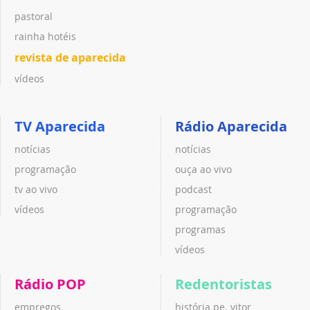
pastoral
rainha hotéis
revista de aparecida
vídeos
TV Aparecida
Rádio Aparecida
notícias
notícias
programação
ouça ao vivo
tv ao vivo
podcast
vídeos
programação
programas
vídeos
Rádio POP
Redentoristas
empregos
história pe. vitor