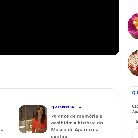
QU
Cad
TJ APARECIDA
Ap
s
70 anos de memória e
acolhida: a história do
 a
Museu de Aparecida;
confira