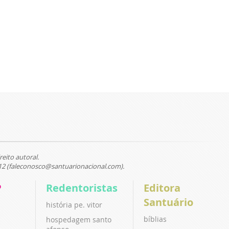
reito autoral.
12 (faleconosco@santuarionacional.com).
P
Redentoristas
Editora
Santuário
história pe. vitor
bíblias
hospedagem santo