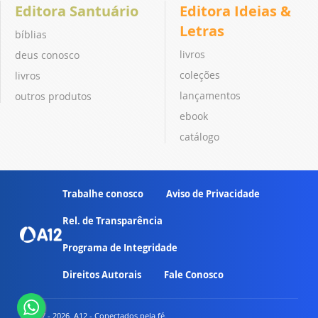
Editora Santuário
Editora Ideias &
Letras
bíblias
livros
deus conosco
coleções
livros
lançamentos
outros produtos
ebook
catálogo
Trabalhe conosco
Aviso de Privacidade
Rel. de Transparência
Programa de Integridade
Direitos Autorais
Fale Conosco
© 2007 - 2026. A12 - Conectados pela fé.