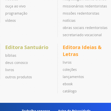
ouça ao vivo
missionários redentoristas
programação
missões redentoristas
vídeos
notícias
obras sociais redentoristas
secretariado vocacional
Editora Santuário
Editora Ideias &
Letras
bíblias
livros
deus conosco
coleções
livros
lançamentos
outros produtos
ebook
catálogo
Trabalhe conosco
Aviso de Privacidade