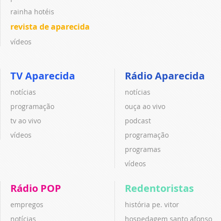
rainha hotéis
revista de aparecida
vídeos
TV Aparecida
Rádio Aparecida
notícias
notícias
programação
ouça ao vivo
tv ao vivo
podcast
vídeos
programação
programas
vídeos
Rádio POP
Redentoristas
empregos
história pe. vitor
notícias
hospedagem santo afonso