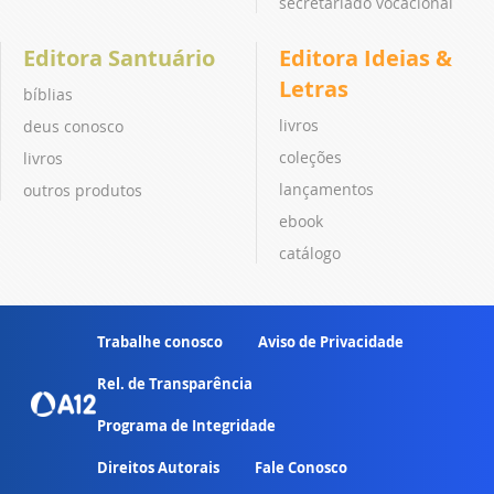
secretariado vocacional
Editora Santuário
Editora Ideias &
Letras
bíblias
livros
deus conosco
coleções
livros
lançamentos
outros produtos
ebook
catálogo
Trabalhe conosco
Aviso de Privacidade
Rel. de Transparência
Programa de Integridade
Direitos Autorais
Fale Conosco