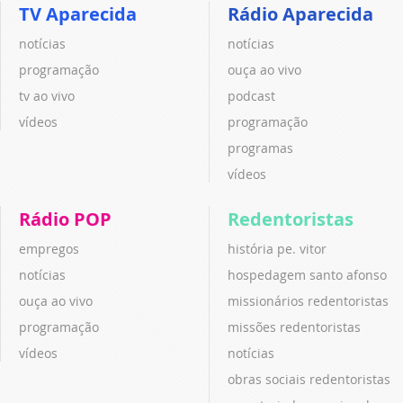
TV Aparecida
Rádio Aparecida
notícias
notícias
programação
ouça ao vivo
tv ao vivo
podcast
vídeos
programação
programas
vídeos
Rádio POP
Redentoristas
empregos
história pe. vitor
notícias
hospedagem santo afonso
ouça ao vivo
missionários redentoristas
programação
missões redentoristas
vídeos
notícias
obras sociais redentoristas