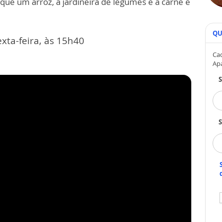
que um arroz, a jardineira de legumes e a carne e
QU
xta-feira, às 15h40
Cad
Ap
S