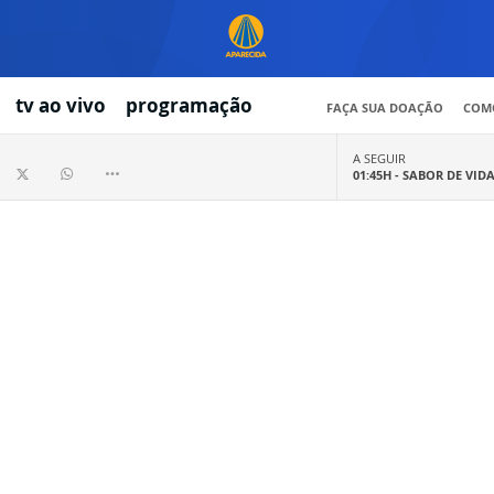
tv ao vivo
programação
FAÇA SUA DOAÇÃO
COMO
A SEGUIR
01:45H -
SABOR DE VID