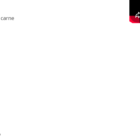
 carne
o