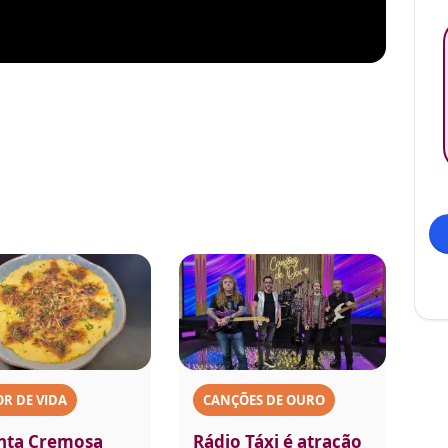
R DE VIDA
CANÇÕES DE OURO
nta Cremosa
Rádio Táxi é atração