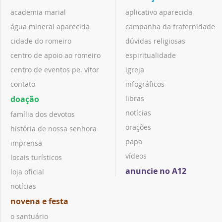
academia marial
aplicativo aparecida
água mineral aparecida
campanha da fraternidade
cidade do romeiro
dúvidas religiosas
centro de apoio ao romeiro
espiritualidade
centro de eventos pe. vitor
igreja
contato
infográficos
doação
libras
notícias
família dos devotos
orações
história de nossa senhora
papa
imprensa
vídeos
locais turísticos
anuncie no A12
loja oficial
notícias
novena e festa
o santuário