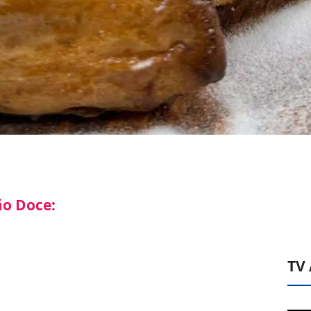
ão Doce:
TV