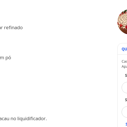
ar refinado
QU
em pó
Cad
Ap
S
acau no liquidificador.