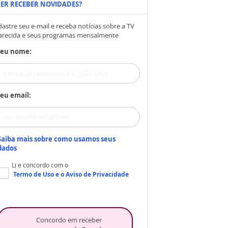
ER RECEBER NOVIDADES?
astre seu e-mail e receba notícias sobre a TV
arecida e seus programas mensalmente
Seu nome:
eu email:
Saiba mais sobre como usamos seus
dados
Li e concordo com o
Termo de Uso
e o
Aviso de Privacidade
Concordo em receber