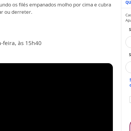
QU
undo os filés empanados molho por cima e cubra
ar ou derreter.
Cad
Ap
-feira, às 15h40
S