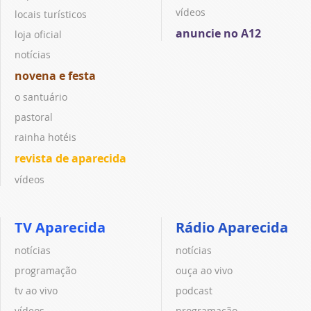
vídeos
locais turísticos
anuncie no A12
loja oficial
notícias
novena e festa
o santuário
pastoral
rainha hotéis
revista de aparecida
vídeos
TV Aparecida
Rádio Aparecida
notícias
notícias
programação
ouça ao vivo
tv ao vivo
podcast
vídeos
programação