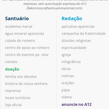
impresso, sem autorização expressa do A12
(faleconosco@santuarionacional.com).
Santuário
Redação
academia marial
aplicativo aparecida
água mineral aparecida
campanha da fraternidade
cidade do romeiro
dúvidas religiosas
centro de apoio ao romeiro
espiritualidade
centro de eventos pe. vitor
igreja
contato
infográficos
doação
libras
notícias
família dos devotos
orações
história de nossa senhora
papa
imprensa
vídeos
locais turísticos
anuncie no A12
loja oficial