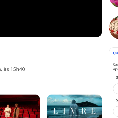
QU
Cad
a, às 15h40
Ap
S