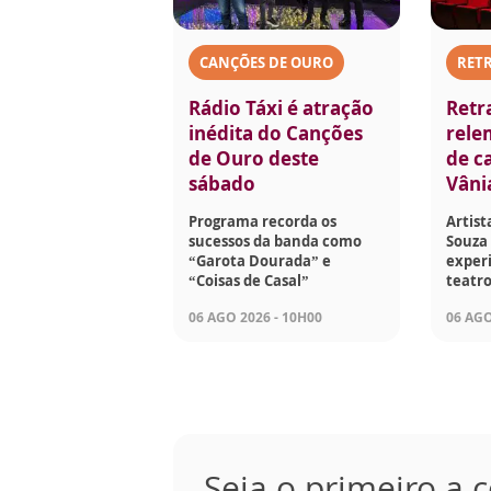
CANÇÕES DE OURO
RET
Rádio Táxi é atração
Retr
inédita do Canções
rele
de Ouro deste
de ca
sábado
Vâni
Programa recorda os
Artist
sucessos da banda como
Souza 
“Garota Dourada” e
experi
“Coisas de Casal”
teatro
06 AGO 2026 - 10H00
06 AGO
Seja o primeiro a