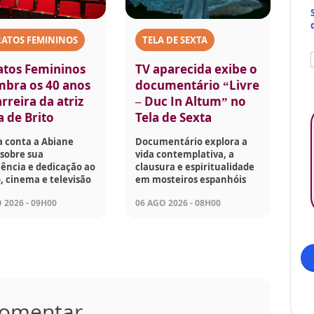
RATOS FEMININOS
TELA DE SEXTA
atos Femininos
TV aparecida exibe o
mbra os 40 anos
documentário “Livre
rreira da atriz
– Duc In Altum” no
a de Brito
Tela de Sexta
a conta a Abiane
Documentário explora a
sobre sua
vida contemplativa, a
ência e dedicação ao
clausura e espiritualidade
, cinema e televisão
em mosteiros espanhóis
 2026 - 09H00
06 AGO 2026 - 08H00
 comentar