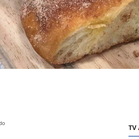
ado
TV