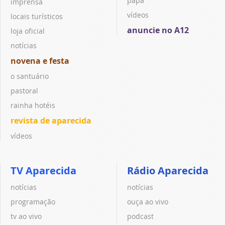
papa
imprensa
vídeos
locais turísticos
anuncie no A12
loja oficial
notícias
novena e festa
o santuário
pastoral
rainha hotéis
revista de aparecida
vídeos
TV Aparecida
Rádio Aparecida
notícias
notícias
programação
ouça ao vivo
tv ao vivo
podcast