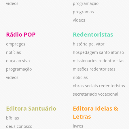
vídeos
programação
programas
vídeos
Rádio POP
Redentoristas
empregos
história pe. vitor
notícias
hospedagem santo afonso
ouça ao vivo
missionários redentoristas
programação
missões redentoristas
vídeos
notícias
obras sociais redentoristas
secretariado vocacional
Editora Santuário
Editora Ideias &
Letras
bíblias
livros
deus conosco