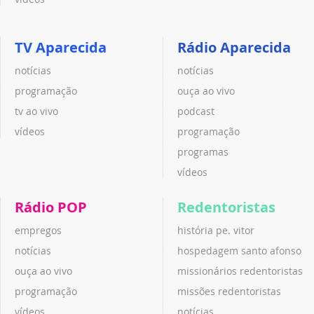
TV Aparecida
Rádio Aparecida
notícias
notícias
programação
ouça ao vivo
tv ao vivo
podcast
vídeos
programação
programas
vídeos
Rádio POP
Redentoristas
empregos
história pe. vitor
notícias
hospedagem santo afonso
ouça ao vivo
missionários redentoristas
programação
missões redentoristas
vídeos
notícias