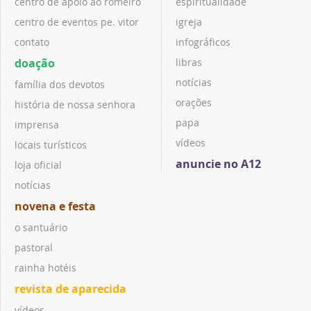
centro de apoio ao romeiro
espiritualidade
centro de eventos pe. vitor
igreja
contato
infográficos
doação
libras
notícias
família dos devotos
orações
história de nossa senhora
papa
imprensa
vídeos
locais turísticos
anuncie no A12
loja oficial
notícias
novena e festa
o santuário
pastoral
rainha hotéis
revista de aparecida
vídeos