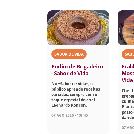
SABOR DE VIDA
SABO
Pudim de Brigadeiro
Fral
- Sabor de Vida
Most
Vida
No “Sabor de Vida”, o
público aprende receitas
Chef 
variadas, sempre com o
prepar
toque especial do chef
culiná
Leonardo Roncon.
Bianc
passo 
07 AGO 2026 - 13H45
dando 
07 AGO