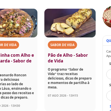
QU
R DE VIDA
SABOR DE VIDA
Cad
dinha com Alho e
Pão de Alho - Sabor
Ap
arda - Sabor de
de Vida
O programa “Sabor de
Vida” traz receitas
Leonardo Roncon
deliciosas, dicas de preparo
a deliciosas
e momentos de partilha à
rias ao lado de
S
mesa.
a Láua, ensinando o
a passo das receitas e
07 AGO 2026 - 13H15
dicas de preparo.
 2026 - 13H30