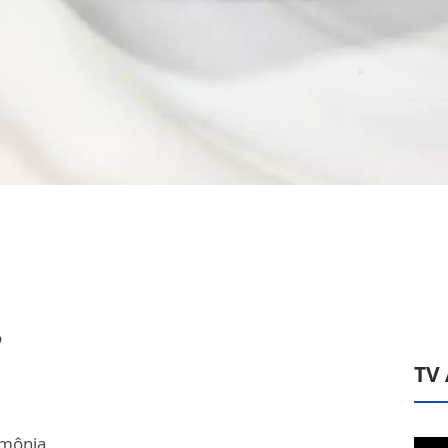
o
TV
amônia