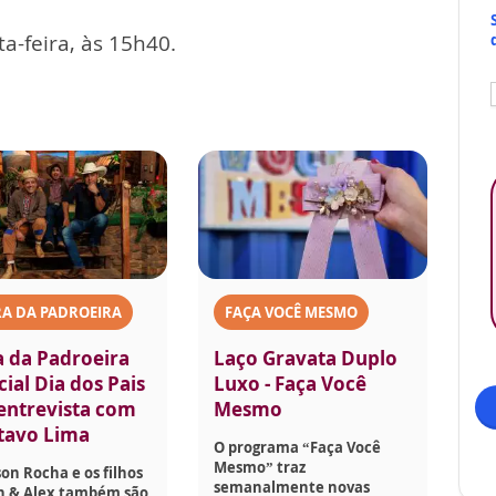
a-feira, às 15h40.
A DA PADROEIRA
FAÇA VOCÊ MESMO
a da Padroeira
Laço Gravata Duplo
ial Dia dos Pais
Luxo - Faça Você
 entrevista com
Mesmo
tavo Lima
O programa “Faça Você
Mesmo” traz
son Rocha e os filhos
semanalmente novas
on & Alex também são