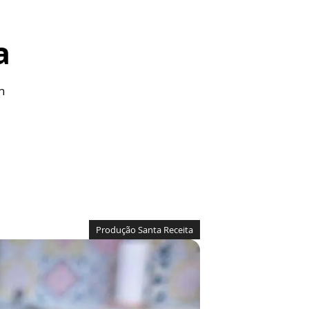
a
n
Produção Santa Receita