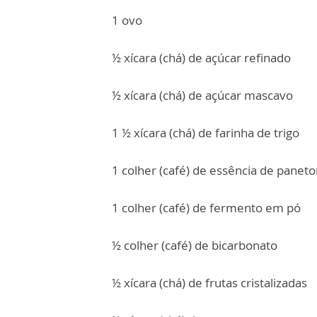
1 ovo
½ xícara (chá) de açúcar refinado
½ xícara (chá) de açúcar mascavo
1 ½ xícara (chá) de farinha de trigo
1 colher (café) de essência de panet
1 colher (café) de fermento em pó
½ colher (café) de bicarbonato
½ xícara (chá) de frutas cristalizadas