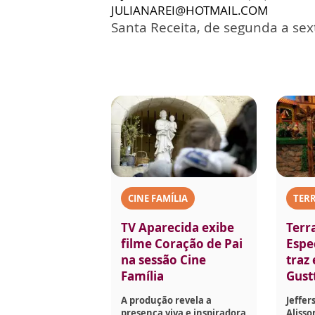
JULIANAREI@HOTMAIL.COM
Santa Receita, de segunda a sext
CINE FAMÍLIA
TERR
TV Aparecida exibe
Terr
filme Coração de Pai
Espec
na sessão Cine
traz
Família
Gust
A produção revela a
Jeffer
presença viva e inspiradora
Aliss