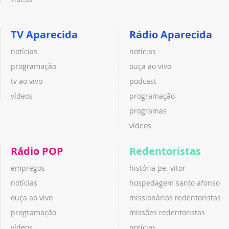
TV Aparecida
Rádio Aparecida
notícias
notícias
programação
ouça ao vivo
tv ao vivo
podcast
vídeos
programação
programas
vídeos
Rádio POP
Redentoristas
empregos
história pe. vitor
notícias
hospedagem santo afonso
ouça ao vivo
missionários redentoristas
programação
missões redentoristas
vídeos
notícias