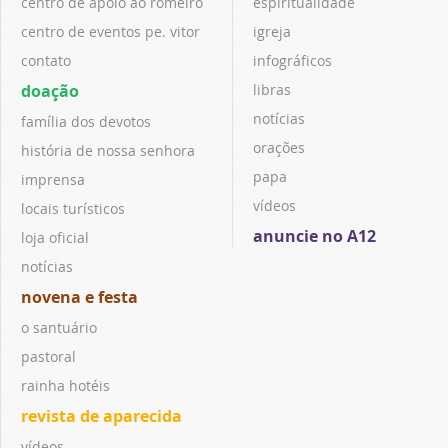
centro de apoio ao romeiro
espiritualidade
centro de eventos pe. vitor
igreja
contato
infográficos
doação
libras
notícias
família dos devotos
orações
história de nossa senhora
papa
imprensa
vídeos
locais turísticos
anuncie no A12
loja oficial
notícias
novena e festa
o santuário
pastoral
rainha hotéis
revista de aparecida
vídeos