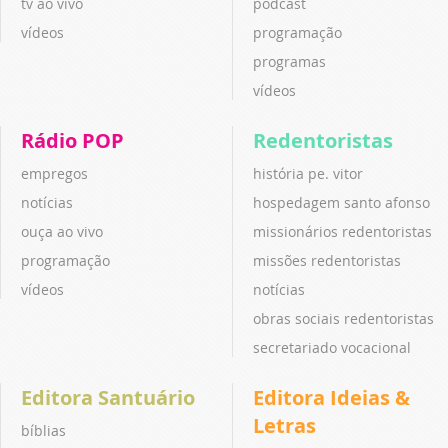
tv ao vivo
podcast
vídeos
programação
programas
vídeos
Rádio POP
Redentoristas
empregos
história pe. vitor
notícias
hospedagem santo afonso
ouça ao vivo
missionários redentoristas
programação
missões redentoristas
vídeos
notícias
obras sociais redentoristas
secretariado vocacional
Editora Santuário
Editora Ideias &
Letras
bíblias