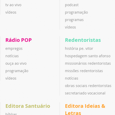
tv ao vivo
podcast
vídeos
programação
programas
vídeos
Rádio POP
Redentoristas
empregos
história pe. vitor
notícias
hospedagem santo afonso
ouça ao vivo
missionários redentoristas
programação
missões redentoristas
vídeos
notícias
obras sociais redentoristas
secretariado vocacional
Editora Santuário
Editora Ideias &
Letras
bíblias