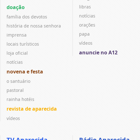
doação
libras
notícias
família dos devotos
orações
história de nossa senhora
papa
imprensa
vídeos
locais turísticos
anuncie no A12
loja oficial
notícias
novena e festa
o santuário
pastoral
rainha hotéis
revista de aparecida
vídeos
TV Aparecida
Rádio Aparecida