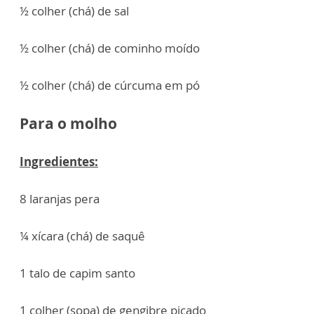
½ colher (chá) de sal
½ colher (chá) de cominho moído
½ colher (chá) de cúrcuma em pó
Para o molho
Ingredientes:
8 laranjas pera
¼ xícara (chá) de saquê
1 talo de capim santo
1 colher (sopa) de gengibre picado