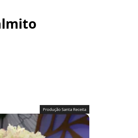
almito
Produção Santa Receita