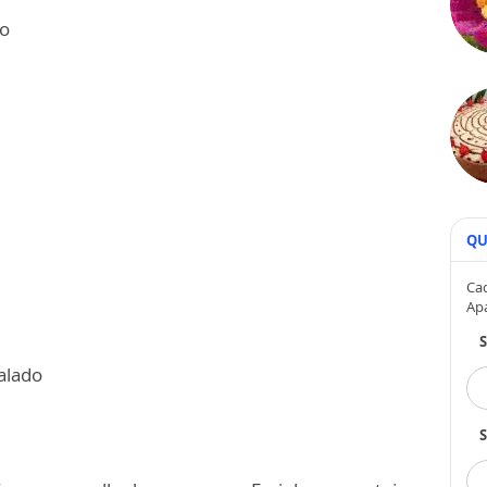
go
QU
Cad
Ap
alado
S