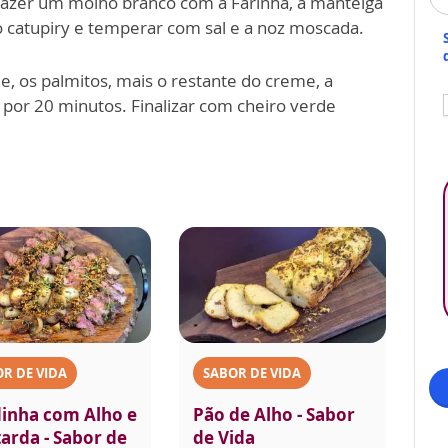
azer um molho branco com a Farinha, a manteiga
, o catupiry e temperar com sal e a noz moscada.
, os palmitos, mais o restante do creme, a
por 20 minutos. Finalizar com cheiro verde
R DE VIDA
SABOR DE VIDA
dinha com Alho e
Pão de Alho - Sabor
arda - Sabor de
de Vida