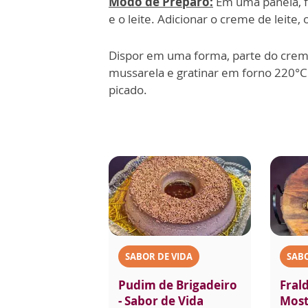
Modo de Preparo:
Em uma panela, f
e o leite. Adicionar o creme de leite
Dispor em uma forma, parte do creme
mussarela e gratinar em forno 220°C 
picado.
SABOR DE VIDA
SABO
Pudim de Brigadeiro
Fral
- Sabor de Vida
Most