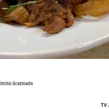
almito Gratinado
TV