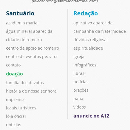
(faleconosco@santuarionacional.com).
Santuário
Redação
academia marial
aplicativo aparecida
água mineral aparecida
campanha da fraternidade
cidade do romeiro
dúvidas religiosas
centro de apoio ao romeiro
espiritualidade
centro de eventos pe. vitor
igreja
contato
infográficos
doação
libras
notícias
família dos devotos
orações
história de nossa senhora
papa
imprensa
vídeos
locais turísticos
anuncie no A12
loja oficial
notícias