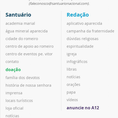
(faleconosco@santuarionacional.com).
Santuário
Redação
academia marial
aplicativo aparecida
água mineral aparecida
campanha da fraternidade
cidade do romeiro
dúvidas religiosas
centro de apoio ao romeiro
espiritualidade
centro de eventos pe. vitor
igreja
contato
infográficos
doação
libras
notícias
família dos devotos
orações
história de nossa senhora
papa
imprensa
vídeos
locais turísticos
anuncie no A12
loja oficial
notícias