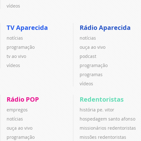
vídeos
TV Aparecida
Rádio Aparecida
notícias
notícias
programação
ouça ao vivo
tv ao vivo
podcast
vídeos
programação
programas
vídeos
Rádio POP
Redentoristas
empregos
história pe. vitor
notícias
hospedagem santo afonso
ouça ao vivo
missionários redentoristas
programação
missões redentoristas