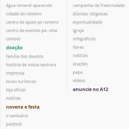
água mineral aparecida
campanha da fraternidade
cidade do romeiro
dúvidas religiosas
centro de apoio ao romeiro
espiritualidade
centro de eventos pe. vitor
igreja
contato
infográficos
doação
libras
notícias
família dos devotos
orações
história de nossa senhora
papa
imprensa
vídeos
locais turísticos
anuncie no A12
loja oficial
notícias
novena e festa
o santuário
pastoral