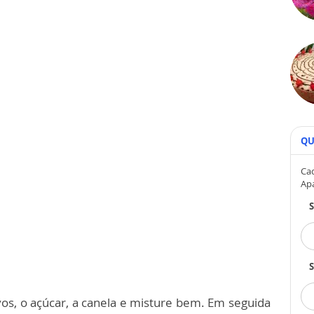
QU
Cad
Ap
S
os, o açúcar, a canela e misture bem. Em seguida