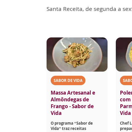
Santa Receita, de segunda a sext
SABOR DE VIDA
SABO
Massa Artesanal e
Pole
Almôndegas de
com 
Frango - Sabor de
Parm
Vida
Vida
O programa “Sabor de
Chef 
Vida” traz receitas
prepar