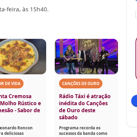
a-feira, às 15h40.
R DE VIDA
CANÇÕES DE OURO
nta Cremosa
Rádio Táxi é atração
Molho Rústico e
inédita do Canções
esão - Sabor de
de Ouro deste
sábado
Leonardo Roncon
Programa recorda os
a deliciosas
sucessos da banda como