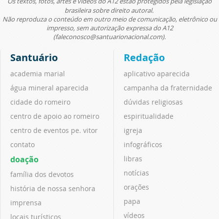
Os textos, fotos, artes e vídeos do A12 estão protegidos pela legislação
brasileira sobre direito autoral.
Não reproduza o conteúdo em outro meio de comunicação, eletrônico ou
impresso, sem autorização expressa do A12
(faleconosco@santuarionacional.com).
Santuário
Redação
academia marial
aplicativo aparecida
água mineral aparecida
campanha da fraternidade
cidade do romeiro
dúvidas religiosas
centro de apoio ao romeiro
espiritualidade
centro de eventos pe. vitor
igreja
contato
infográficos
doação
libras
notícias
família dos devotos
orações
história de nossa senhora
papa
imprensa
vídeos
locais turísticos