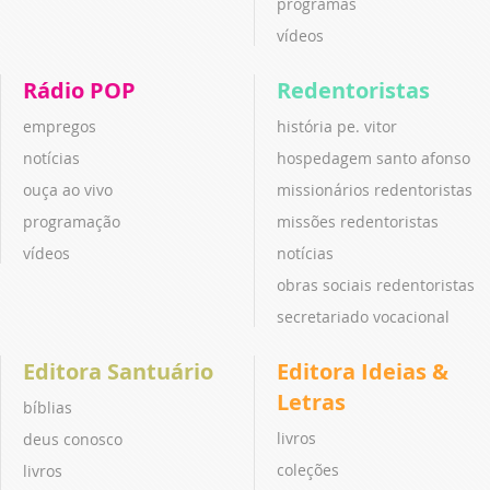
programas
vídeos
Rádio POP
Redentoristas
empregos
história pe. vitor
notícias
hospedagem santo afonso
ouça ao vivo
missionários redentoristas
programação
missões redentoristas
vídeos
notícias
obras sociais redentoristas
secretariado vocacional
Editora Santuário
Editora Ideias &
Letras
bíblias
livros
deus conosco
coleções
livros