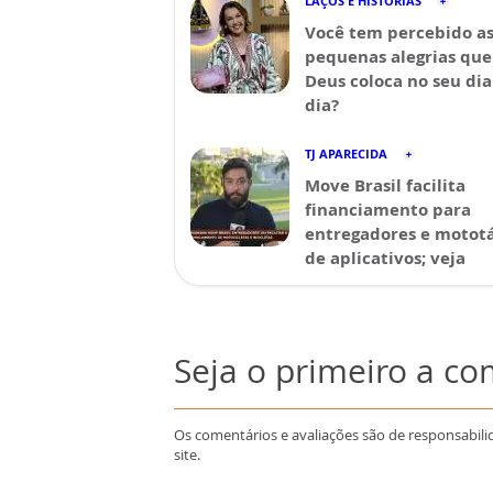
LAÇOS E HISTÓRIAS
Você tem percebido a
pequenas alegrias que
Deus coloca no seu dia
dia?
TJ APARECIDA
Move Brasil facilita
financiamento para
entregadores e mototá
de aplicativos; veja
Seja o primeiro a c
Os comentários e avaliações são de responsabili
site.