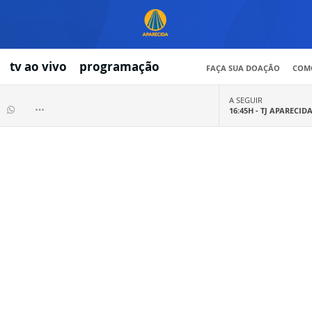
tv ao vivo
programação
FAÇA SUA DOAÇÃO
COMO
A SEGUIR
16:45H -
TJ APARECID