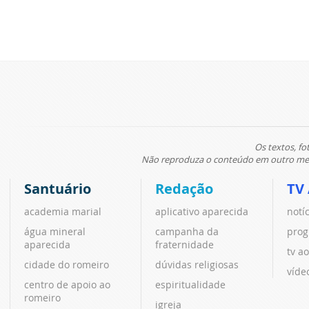
Os textos, fo
Não reproduza o conteúdo em outro meio
Santuário
Redação
TV
academia marial
aplicativo aparecida
notí
água mineral
campanha da
prog
aparecida
fraternidade
tv ao
cidade do romeiro
dúvidas religiosas
víde
centro de apoio ao
espiritualidade
romeiro
igreja