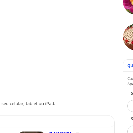
QU
Cad
Ap
seu celular, tablet ou iPad.
S