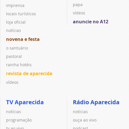
papa
imprensa
vídeos
locais turísticos
anuncie no A12
loja oficial
notícias
novena e festa
o santuário
pastoral
rainha hotéis
revista de aparecida
vídeos
TV Aparecida
Rádio Aparecida
notícias
notícias
programação
ouça ao vivo
tv ao vivo
podcast