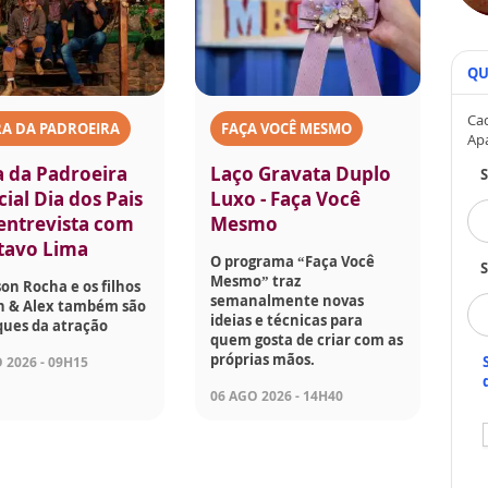
QU
Cad
A DA PADROEIRA
FAÇA VOCÊ MESMO
Ap
a da Padroeira
Laço Gravata Duplo
ial Dia dos Pais
Luxo - Faça Você
 entrevista com
Mesmo
tavo Lima
O programa “Faça Você
S
Mesmo” traz
son Rocha e os filhos
semanalmente novas
on & Alex também são
ideias e técnicas para
ques da atração
quem gosta de criar com as
próprias mãos.
 2026 - 09H15
06 AGO 2026 - 14H40