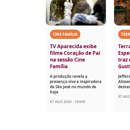
CINE FAMÍLIA
TERR
TV Aparecida exibe
Terr
filme Coração de Pai
Espec
na sessão Cine
traz
Família
Gust
A produção revela a
Jeffer
presença viva e inspiradora
Aliss
de São José no mundo de
desta
hoje
07 AGO
07 AGO 2026 - 10H00