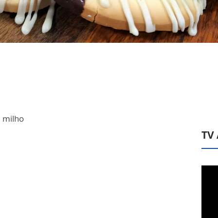
e milho
TV