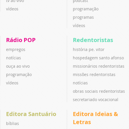
tv ao vivo
podcast
vídeos
programação
programas
vídeos
Rádio POP
Redentoristas
empregos
história pe. vitor
notícias
hospedagem santo afonso
ouça ao vivo
missionários redentoristas
programação
missões redentoristas
vídeos
notícias
obras sociais redentoristas
secretariado vocacional
Editora Santuário
Editora Ideias &
Letras
bíblias