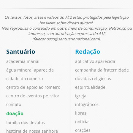
Os textos, fotos, artes e vídeos do A12 estão protegidos pela legislação
brasileira sobre direito autoral.
Não reproduza o conteúdo em outro meio de comunicação, eletrônico ou
impresso, sem autorização expressa do A12
(faleconosco@santuarionacional.com).
Santuário
Redação
academia marial
aplicativo aparecida
água mineral aparecida
campanha da fraternidade
cidade do romeiro
dúvidas religiosas
centro de apoio ao romeiro
espiritualidade
centro de eventos pe. vitor
igreja
contato
infográficos
doação
libras
notícias
família dos devotos
orações
história de nossa senhora