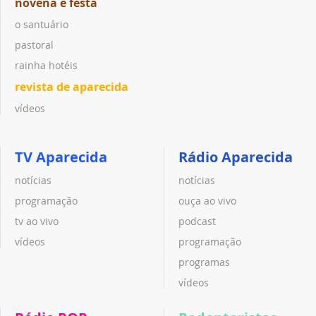
novena e festa
o santuário
pastoral
rainha hotéis
revista de aparecida
vídeos
TV Aparecida
Rádio Aparecida
notícias
notícias
programação
ouça ao vivo
tv ao vivo
podcast
vídeos
programação
programas
vídeos