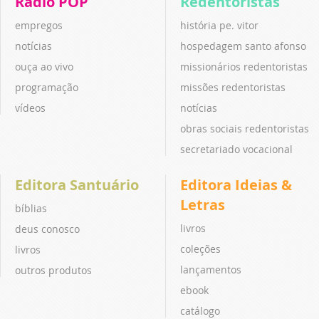
Rádio POP
Redentoristas
empregos
história pe. vitor
notícias
hospedagem santo afonso
ouça ao vivo
missionários redentoristas
programação
missões redentoristas
vídeos
notícias
obras sociais redentoristas
secretariado vocacional
Editora Santuário
Editora Ideias &
Letras
bíblias
livros
deus conosco
coleções
livros
lançamentos
outros produtos
ebook
catálogo