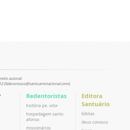
reito autoral.
12 (faleconosco@santuarionacional.com).
P
Redentoristas
Editora
Santuário
história pe. vitor
bíblias
hospedagem santo
afonso
deus conosco
missionários