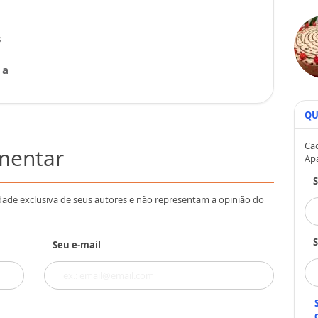
s
 a
QU
Cad
omentar
Ap
dade exclusiva de seus autores e não representam a opinião do
S
Seu e-mail