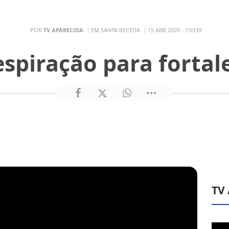
POR
TV APARECIDA
EM SANTA RECEITA
15 ABR 2020 - 15H39
espiração para forta
TV