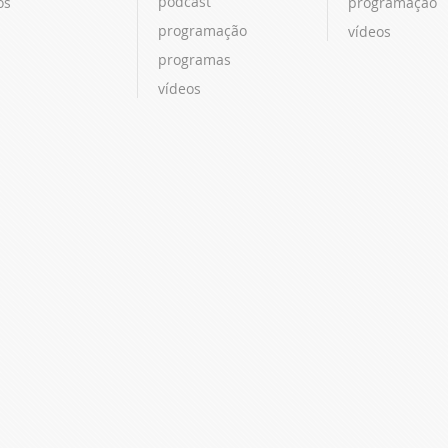
podcast
os
programação
programação
vídeos
programas
vídeos