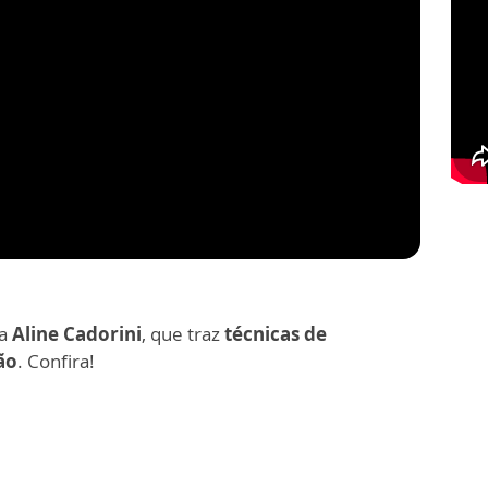
ta
Aline Cadorini
, que traz
técnicas de
ão
. Confira!