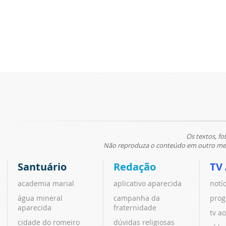
Os textos, fo
Não reproduza o conteúdo em outro meio
Santuário
Redação
TV
academia marial
aplicativo aparecida
notí
água mineral
campanha da
prog
aparecida
fraternidade
tv ao
cidade do romeiro
dúvidas religiosas